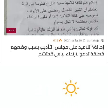
أحداث
asmahajer
30 مارس 2021
616
إحالة4 تلاميذ على مجلس التأديب بسبب وضعهم
مُعلقة تدعو لارتداء لباس مُحتشم
الطقس
31
℃
Tunisia
41º - 30º
52%