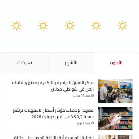
2.26 كيلومتر/ساعة
سماء صافية
40
41
41
40
41
℃
℃
℃
℃
℃
الجمعة
السبت
الأحد
الأثنين
الثلاثاء
الأخيرة
الأشهر
تعليقات
مركز الفنون الدرامية والركحية بمدنين: قافلة
الفن في شواطئ مدنين
منذ 15 ساعة
معهد الإحصاء: مؤشر أسعار الاستهلاك يرتفع
بنسبة 0,2% خلال شهر جويلية 2026
منذ 1 يوم
الفنانة التونسية آية باللآغة تتحصل على جائزة