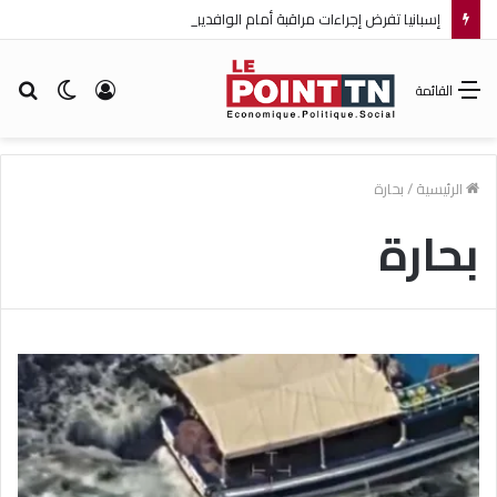
إسبانيا تفرض إجراءات مراقبة أمام الوافدين من إيطاليا!
تسجيل
الوضع
بح
القائمة
الدخول
المظلم
عن
الرئيسية
/
بحارة
بحارة