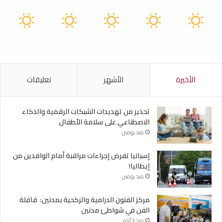
41
41
40
40
40
℃
℃
℃
℃
℃
الأحد
الأثنين
الثلاثاء
الأربعاء
الخميس
الأخيرة
الأشهر
تعليقات
تحذير من تهديدات الشبكات الرقمية والذكاء
الاصطناعي على سلامة الأطفال
منذ يومين
إسبانيا تفرض إجراءات مراقبة أمام الوافدين من
إيطاليا!
منذ يومين
مركز الفنون الدرامية والركحية بمدنين: قافلة
الفن في شواطئ مدنين
منذ 3 أيام