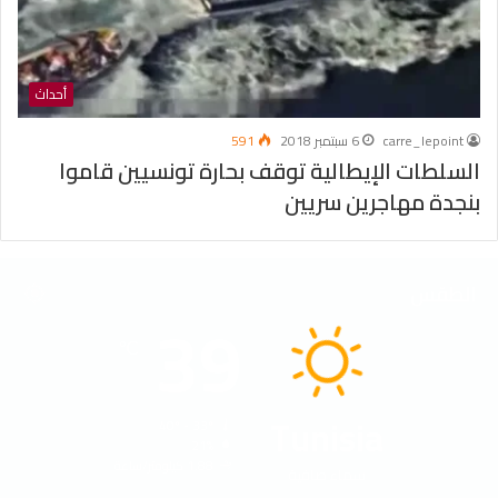
أحداث
carre_lepoint
6 سبتمبر 2018
591
السلطات الإيطالية توقف بحارة تونسيين قاموا
بنجدة مهاجرين سريين
الطقس
39
℃
Tunisia
40º - 33º
21%
1.88 كيلومتر/ساعة
سماء صافية