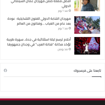
أفضل ممثلة ضمن مهرجان عمان السينمائي
الدولي
منذ 1 يوم
مهرجان الشابة الدولي للفنون التشكيلية: عودة
بعد عام من الغياب …وفنانون من العالم
منذ 1 يوم
أحلام ترسم ليلة استثنائية في جدة.. سهرة طربية
تؤكد مكانة “فنانة العرب” في وجدان جمهورها
منذ يومين
تابعنا على فيسبوك