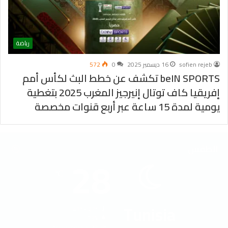
رياضة
sofien rejeb
16 ديسمبر 2025
0
572
beIN SPORTS تكشف عن خطط البث لكأس أمم
إفريقيا كاف توتال إنيرجيز المغرب 2025 بتغطية
يومية لمدة 15 ساعة عبر أربع قنوات مخصصة
الطقس
28
℃
Tunisia
41º - 27º
73%
4.38 كيلومتر/ساعة