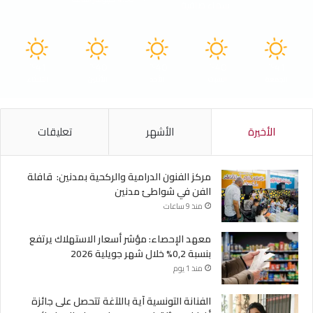
سماء صافية
41
40
40
40
41
℃
℃
℃
℃
℃
الجمعة
السبت
الأحد
الأثنين
الثلاثاء
الأخيرة
الأشهر
تعليقات
مركز الفنون الدرامية والركحية بمدنين: قافلة
الفن في شواطئ مدنين
منذ 9 ساعات
معهد الإحصاء: مؤشر أسعار الاستهلاك يرتفع
بنسبة 0,2% خلال شهر جويلية 2026
منذ 1 يوم
الفنانة التونسية آية باللآغة تتحصل على جائزة