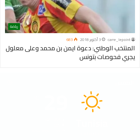
رياضة
carre_lepoint
3 أكتوبر 2018
683
المنتخب الوطني: دعوة ايمن بن محمد وعلى معلول
يجري فحوصات بتونس
الطقس
29
℃
Tunisia
40º - 29º
55%
2.58 كيلومتر/ساعة
سماء صافية