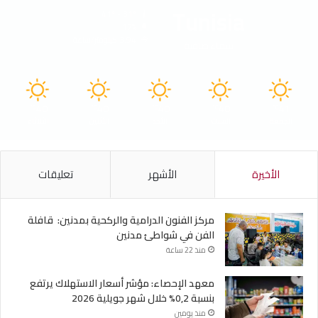
Tunisia
41º - 31º
17%
3.94 كيلومتر/ساعة
سماء صافية
40
40
40
40
41
℃
℃
℃
℃
℃
الجمعة
السبت
الأحد
الأثنين
الثلاثاء
الأخيرة
الأشهر
تعليقات
مركز الفنون الدرامية والركحية بمدنين: قافلة
الفن في شواطئ مدنين
منذ 22 ساعة
معهد الإحصاء: مؤشر أسعار الاستهلاك يرتفع
بنسبة 0,2% خلال شهر جويلية 2026
منذ يومين