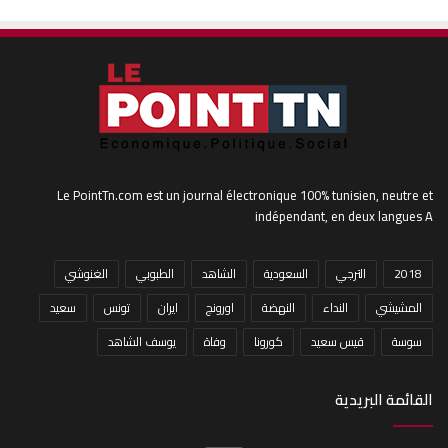
Le PointTn.com est un journal électronique 100% tunisien, neutre et
indépendant, en deux langues A
2018
الترجي
السعودية
الشاهد
الطبوبي
الغنوشي
المشيشي
النداء
النهضة
اورونج
ايران
تونس
سعيد
سوسة
قيس سعيد
كورونا
وفاة
يوسف الشاهد
القائمة البريدية