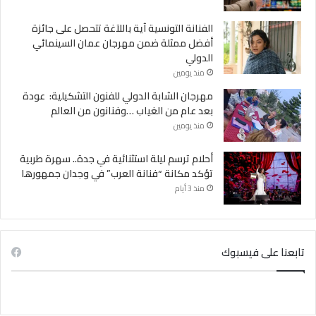
الفنانة التونسية آية باللآغة تتحصل على جائزة
أفضل ممثلة ضمن مهرجان عمان السينمائي
الدولي
منذ يومين
مهرجان الشابة الدولي للفنون التشكيلية: عودة
بعد عام من الغياب …وفنانون من العالم
منذ يومين
أحلام ترسم ليلة استثنائية في جدة.. سهرة طربية
تؤكد مكانة “فنانة العرب” في وجدان جمهورها
منذ 3 أيام
تابعنا على فيسبوك