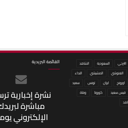
القائمة البريدية
الترجي
السعودية
الشاهد
الغنوشي
المشيشي
النداء
اورونج
ايران
تونس
سعيد
نشرة إخبارية تر
قيس سعيد
كورونا
وفاة
مباشرة لبريدك
هد
الإلكتروني يومي