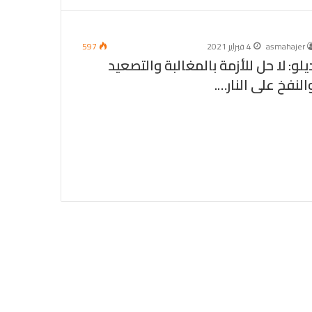
asmahajer
4 فبراير 2021
597
يلو: لا حل للأزمة بالمغالبة والتصعيد
النفخ على النار….