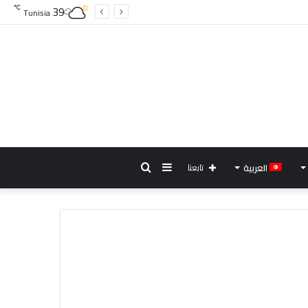
39
℃
Tunisia
إضافة
بحث
العربية
تابعنا
عمود
عن
جانبي