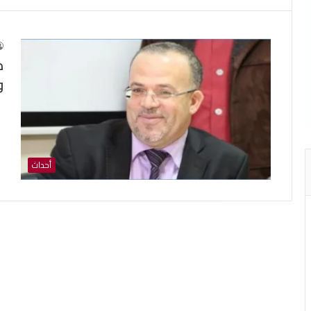
د
و
أحداث