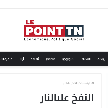
ال شهر جويلية 2026
رياضة
اقتصاد
تكنولوجيا
مجتمع
ثقافة
أراء
متفرقات
الرئيسية
/
النفخ علىالنار
النفخ علىالنار