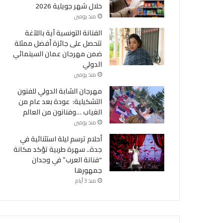
خلال شهر جويلية 2026
منذ يومين
الفنانة التونسية آية باللآغة
تتحصل على جائزة أفضل ممثلة
ضمن مهرجان عمان السينمائي
الدولي
منذ يومين
مهرجان الشابة الدولي للفنون
التشكيلية: عودة بعد عام من
الغياب …وفنانون من العالم
منذ يومين
أحلام ترسم ليلة استثنائية في
جدة.. سهرة طربية تؤكد مكانة
“فنانة العرب” في وجدان
جمهورها
منذ 3 أيام