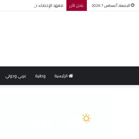
معهد الإحصاء: مؤشر أسعار الاستهلاك يرتفع بنسبة 0,2% خل
الجمعة, أغسطس 7 2026
عاجل الأن
الرئيسية
وطنية
عربي ودولي
الطقس
39
℃