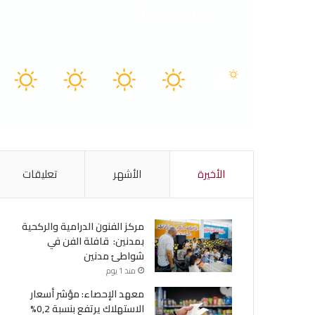
Tunisia
39º - 31º
19%
6.15 كيلومتر/ساعة
غيوم متفرقة
40
40
40
40
37
℃
℃
℃
℃
℃
الجمعة
السبت
الأحد
الأثنين
الثلاثاء
الأخيرة
الأشهر
تعليقات
مركز الفنون الدرامية والركحية
بمدنين: قافلة الفن في
شواطئ مدنين
منذ 1 يوم
معهد الإحصاء: مؤشر أسعار
الاستهلاك يرتفع بنسبة 0,2%