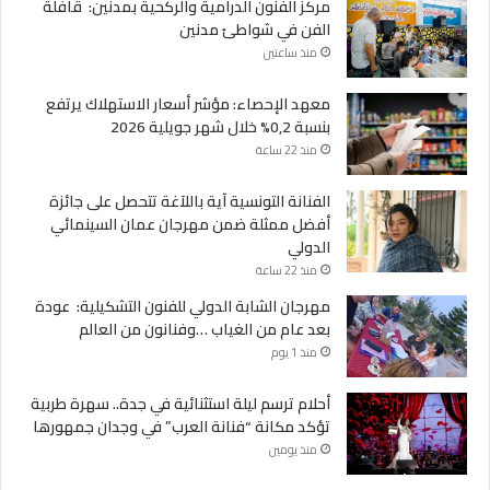
مركز الفنون الدرامية والركحية بمدنين: قافلة
الفن في شواطئ مدنين
منذ ساعتين
معهد الإحصاء: مؤشر أسعار الاستهلاك يرتفع
بنسبة 0,2% خلال شهر جويلية 2026
منذ 22 ساعة
الفنانة التونسية آية باللآغة تتحصل على جائزة
أفضل ممثلة ضمن مهرجان عمان السينمائي
الدولي
منذ 22 ساعة
مهرجان الشابة الدولي للفنون التشكيلية: عودة
بعد عام من الغياب …وفنانون من العالم
منذ 1 يوم
أحلام ترسم ليلة استثنائية في جدة.. سهرة طربية
تؤكد مكانة “فنانة العرب” في وجدان جمهورها
منذ يومين