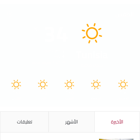
الطقس
34
℃
Tunisia
34º - 30º
35%
7.47 كيلومتر/ساعة
سماء صافية
41
40
40
41
34
℃
℃
℃
℃
℃
الخميس
الجمعة
السبت
الأحد
الأثنين
الأخيرة
الأشهر
تعليقات