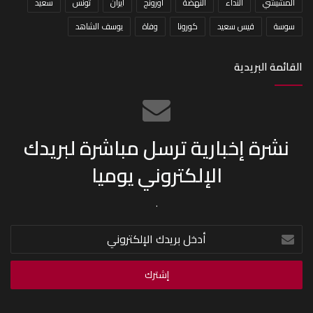
المشيشي
النداء
النهضة
اورونج
ايران
تونس
سعيد
سوسة
قيس سعيد
كورونا
وفاة
يوسف الشاهد
القائمة البريدية
نشرة إخبارية ترسل مباشرة لبريدك
الإلكتروني يوميا
.
أدخل
بريدك
الإلكتروني