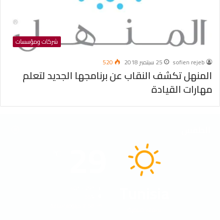
شركات ومؤسسات
sofien rejeb
25 سبتمبر 2018
520
المنهل تكشف النقاب عن برنامجها الجديد لتعلم
مهارات القيادة
الطقس
29
℃
Tunisia
40º - 29º
55%
2.58 كيلومتر/ساعة
سماء صافية