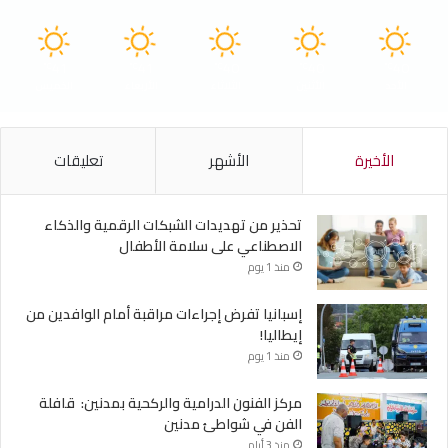
41
41
40
40
40
℃
℃
℃
℃
℃
الأحد
الأثنين
الثلاثاء
الأربعاء
الخميس
الأخيرة
الأشهر
تعليقات
تحذير من تهديدات الشبكات الرقمية والذكاء
الاصطناعي على سلامة الأطفال
منذ 1 يوم
إسبانيا تفرض إجراءات مراقبة أمام الوافدين من
إيطاليا!
منذ 1 يوم
مركز الفنون الدرامية والركحية بمدنين: قافلة
الفن في شواطئ مدنين
منذ 3 أيام