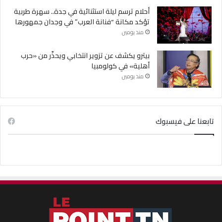
أحلام ترسم ليلة استثنائية في جدة.. سهرة طربية
تؤكد مكانة “فنانة العرب” في وجدان جمهورها
منذ يومين
بيترو يكشف عن تزوير انتخابي ويحذّر من «حرب
أهلية» في كولومبيا
منذ يومين
تابعنا على فيسبوك