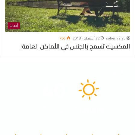
أحداث
sofien rejeb
22 أغسطس 2018
765
المكسيك تسمح بالجنس في الأماكن العامة!
الطقس
40
℃
Tunisia
40º - 30º
22%
7.08 كيلومتر/ساعة
سماء صافية