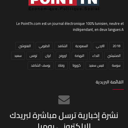
Le PointTn.com est un journal électronique 100% tunisien, neutre et
indépendant, en deux langues A
2018
الترجي
السعودية
الشاهد
الطبوبي
الغنوشي
المشيشي
النداء
النهضة
اورونج
ايران
تونس
سعيد
سوسة
قيس سعيد
كورونا
وفاة
يوسف الشاهد
القائمة البريدية
نشرة إخبارية ترسل مباشرة لبريدك
الإلكتروني يوميا