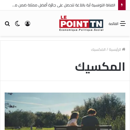
الفنانة التونسية آية باللآغة تتحصل على جائزة أفضل ممثلة ضمن مهرجان عمان السينمائي الدولي
تسجيل
الوضع
بح
القائمة
الدخول
المظلم
عن
الرئيسية
/
المكسيك
المكسيك