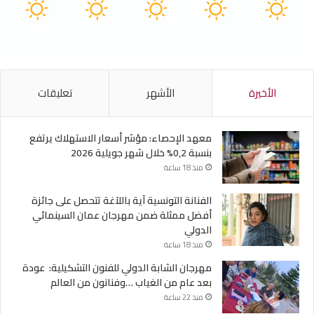
41
40
40
41
40
℃
℃
℃
℃
℃
الخميس
الجمعة
السبت
الأحد
الأثنين
الأخيرة
الأشهر
تعليقات
معهد الإحصاء: مؤشر أسعار الاستهلاك يرتفع
بنسبة 0,2% خلال شهر جويلية 2026
منذ 18 ساعة
الفنانة التونسية آية باللآغة تتحصل على جائزة
أفضل ممثلة ضمن مهرجان عمان السينمائي
الدولي
منذ 18 ساعة
مهرجان الشابة الدولي للفنون التشكيلية: عودة
بعد عام من الغياب …وفنانون من العالم
منذ 22 ساعة