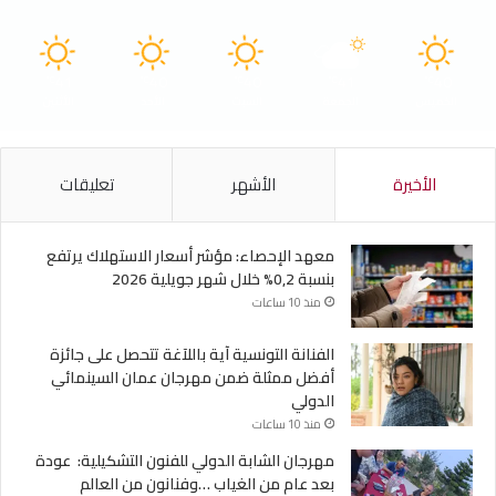
41
40
40
41
40
℃
℃
℃
℃
℃
الخميس
الجمعة
السبت
الأحد
الأثنين
الأخيرة
الأشهر
تعليقات
معهد الإحصاء: مؤشر أسعار الاستهلاك يرتفع
بنسبة 0,2% خلال شهر جويلية 2026
منذ 10 ساعات
الفنانة التونسية آية باللآغة تتحصل على جائزة
أفضل ممثلة ضمن مهرجان عمان السينمائي
الدولي
منذ 10 ساعات
مهرجان الشابة الدولي للفنون التشكيلية: عودة
بعد عام من الغياب …وفنانون من العالم