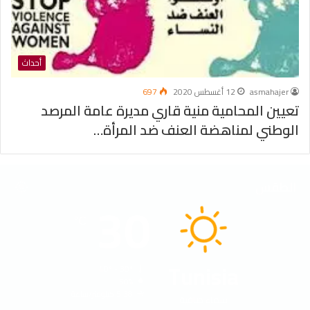
أحداث
asmahajer
12 أغسطس 2020
697
تعيين المحامية منية قاري مديرة عامة المرصد
الوطني لمناهضة العنف ضد المرأة…
الطقس
30
℃
Tunisia
40º - 30º
50%
5.38 كيلومتر/ساعة
سماء صافية