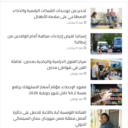
تحذير من تهديدات الشبكات الرقمية والذكاء
الاصطناعي على سلامة الأطفال
منذ 9 ساعات
إسبانيا تفرض إجراءات مراقبة أمام الوافدين من
إيطاليا!
منذ 9 ساعات
مركز الفنون الدرامية والركحية بمدنين: قافلة
الفن في شواطئ مدنين
منذ يومين
معهد الإحصاء: مؤشر أسعار الاستهلاك يرتفع
بنسبة 0,2% خلال شهر جويلية 2026
منذ يومين
الفنانة التونسية آية باللآغة تتحصل على جائزة
أفضل ممثلة ضمن مهرجان عمان السينمائي
الدولي