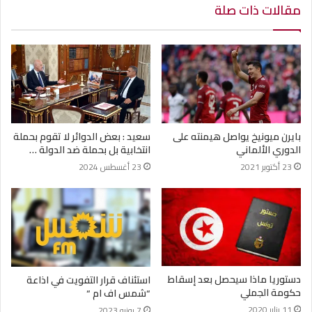
مقالات ذات صلة
بايرن ميونيخ يواصل هيمنته على
سعيد : بعض الدوائر لا تقوم بحملة
الدوري الألماني
انتخابية بل بحملة ضد الدولة …
23 أكتوبر 2021
23 أغسطس 2024
دستوريا ماذا سيحصل بعد إسقاط
استئناف قرار التفويت في اذاعة
حكومة الجملي
“شمس اف ام “
11 يناير 2020
7 يونيو 2023