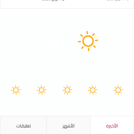
الطقس
30
℃
Tunisia
40º - 30º
52%
2.83 كيلومتر/ساعة
سماء صافية
41
40
40
40
40
℃
℃
℃
℃
℃
السبت
الأحد
الأثنين
الثلاثاء
الأربعاء
الأخيرة
الأشهر
تعليقات