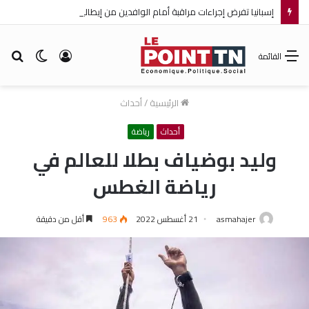
إسبانيا تفرض إجراءات مراقبة أمام الوافدين من إيطاليا!
تسجيل
الوضع
بح
القائمة
الدخول
المظلم
عن
الرئيسية
/
أحداث
أحداث
رياضة
وليد بوضياف بطلا للعالم في
رياضة الغطس
asmahajer
21 أغسطس 2022
963
أقل من دقيقة