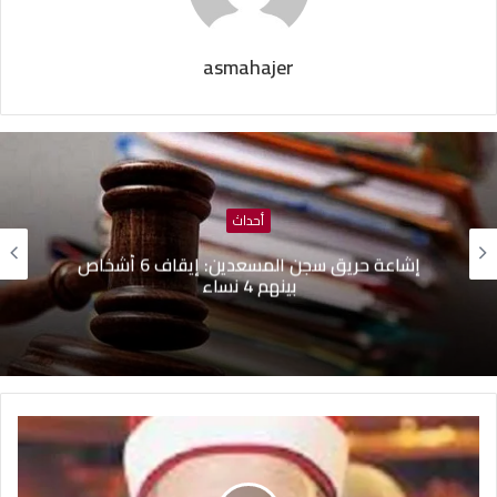
asmahajer
أحداث
إشاعة حريق سجن المسعدين: ‬إيقاف 6 أشخاص
بينهم 4 نساء