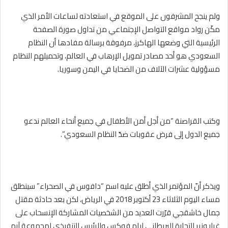
ولم ينجح المشرفون على الموقع في استعادته لساعات الأمر الذي
مكّن رواد مواقع التواصل الإجتماعي من تداول صورة الصفحة
الرئيسية التي وضعها الهاكرز، مرفوقة برسالة مفادها أن النظام
السعودي هو أحد مصادر تمويل الإرهاب في العالم، وتحميلهم النظام
مسؤولية عشرات الآلاف من الضحايا في اليمن وسوريا.
وكتب القراصنة “من أجل أمن الأطفال في جميع أنحاء العالم ندعو
جميع الدول إلى فرض عقوبات ضدّ النظام السعودي”.
ويذكر أنّ المؤتمر الذي أطلق عليه اسم “دافوس في الصحراء” سينطلق
مساء اليوم الثلاثاء 23 أكتوبر 2018 في الرياض، لكن بعد حادثة مقتل
جمال خاشقجي قرّرت العديد من الشخصيات المشاركة الإنسحاب على
غرار وزير التجارة البريطاني ليام فوكس والرئيس التنفيذي لمجموعة آرم