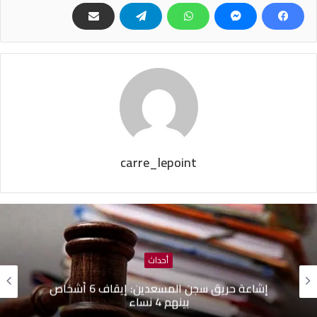
carre_lepoint
أحداث
إشاعة حريق سجن المسعدين: ‬إيقاف 6 أشخاص
بينهم 4 نساء