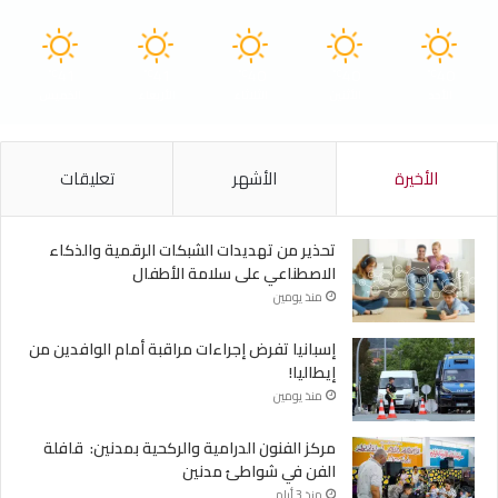
41
41
40
40
40
℃
℃
℃
℃
℃
الأحد
الأثنين
الثلاثاء
الأربعاء
الخميس
الأخيرة
الأشهر
تعليقات
تحذير من تهديدات الشبكات الرقمية والذكاء
الاصطناعي على سلامة الأطفال
منذ يومين
إسبانيا تفرض إجراءات مراقبة أمام الوافدين من
إيطاليا!
منذ يومين
مركز الفنون الدرامية والركحية بمدنين: قافلة
الفن في شواطئ مدنين
منذ 3 أيام