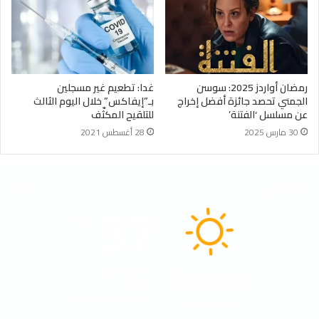
رمضان أواردز 2025: سوسن
غدا: تطعيم غير مسجلين
الجمني تحصد جائزة أفضل إخراج
بـ”إيفاكس” خلال اليوم الثالث
عن مسلسل ‘الفتنة’
للتلقيح المكثّف
30 مارس 2025
28 أغسطس 2021
الطقس
37
℃
Tunisia
40º - 33º
24%
2.16 كيلومتر/ساعة
سماء صافية