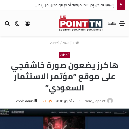
إسبانيا تفرض إجراءات مراقبة أمام الوافدين من إيطاليا!
تسجيل
الوضع
بح
القائمة
الدخول
المظلم
عن
الرئيسية
/
أحداث
أحداث
هاكرز يضعون صورة خاشقجي
على موقع ”مؤتمر الاستثمار
السعودي”
carre_lepoint
23 أكتوبر 2018
658
دقيقة واحدة