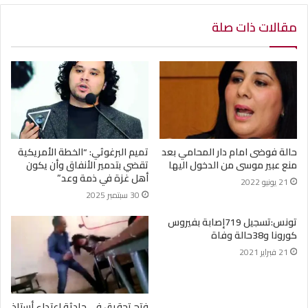
مقالات ذات صلة
حالة فوضى امام دار المحامي بعد
تميم البرغوثي: “الخطة الأمريكية
منع عبير موسى من الدخول اليها
تقضي بتدمير الأنفاق وأن يكون
أهل غزة في ذمة وعد”
21 يونيو 2022
30 سبتمبر 2025
تونس:تسجيل 719إصابة بفيروس
كورونا و38حالة وفاة
21 فبراير 2021
فتح تحقيق في حادثة اعتداء أستاذ