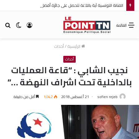
الفنانة التونسية آية باللآغة تتحصل على جائزة أفضل ممثلة ضمن مهرجان عمان السينمائي الدولي
تسجيل
الوضع
بح
القائمة
الدخول
المظلم
عن
الرئيسية
/
أحداث
أحداث
نجيب الشابي : “قاعة العمليات
بالداخلية تحت اشراف النهضة …”
sofien rejeb
21 أغسطس 2018
1٬042
أقل من دقيقة