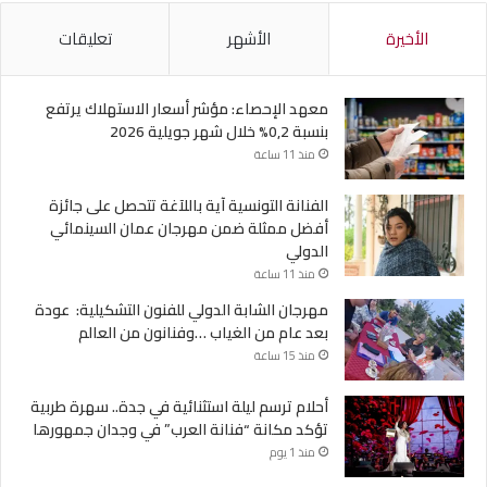
الأخيرة
الأشهر
تعليقات
معهد الإحصاء: مؤشر أسعار الاستهلاك يرتفع
بنسبة 0,2% خلال شهر جويلية 2026
منذ 11 ساعة
الفنانة التونسية آية باللآغة تتحصل على جائزة
أفضل ممثلة ضمن مهرجان عمان السينمائي
الدولي
منذ 11 ساعة
مهرجان الشابة الدولي للفنون التشكيلية: عودة
بعد عام من الغياب …وفنانون من العالم
منذ 15 ساعة
أحلام ترسم ليلة استثنائية في جدة.. سهرة طربية
تؤكد مكانة “فنانة العرب” في وجدان جمهورها
منذ 1 يوم