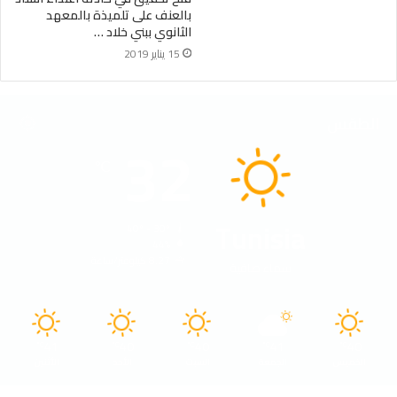
بالعنف على تلميذة بالمعهد
الثانوي ببني خلاد …
15 يناير 2019
الطقس
32
℃
Tunisia
40º - 30º
44%
8.27 كيلومتر/ساعة
سماء صافية
41
40
40
41
40
℃
℃
℃
℃
℃
الخميس
الجمعة
السبت
الأحد
الأثنين