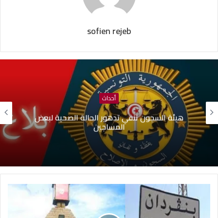
sofien rejeb
أحداث
هيئة السجون تنفي تدهور الحالة الصحية لبعض
المساجين