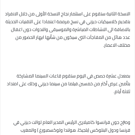
النسخة الثانية ستقوم على استثمار نجاح النسخة الأولى من خلال الانفراد
بتقديم كلاسيكيات ديزني في نسخ مرممة اعتمادا على التقنيات الحديثة
بالاضافة الى النشاطات المباشرة والموسيقى والندوات دون اغفال
عدد هائل من المفاجآت التي سيكون من شأنها ابهار الحضور من
مختلف الاعمار.
بمعدل عشرة حصص في اليوم ستقوم قاعات السينما المشاركة
بتأمين عرض أكثر من خمسين فيلما من سينما ديزني وذلك على امتداد
ثلاثة أيام.
وصرّح جون فرانسوا كاميلاري الرئيس المدير العام لوالت ديزني في
فرنسا ودول البنلوكس (بلجيكا، هولندا ولوكسمبورغ ) والمغرب