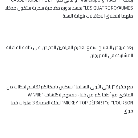
LES QUATRE ROYAUMES” يجسد بدوره مغامرة سحرية ستكون مدخلا
ملهما لانطلاق الاحتفالات بنهاية السنة.
بعد عروض الافتتاح سيقع تعميم الفيلمين الجديدن على كافة القاعات
المشاركة في المهرجان.
مع فقرة “زيارتي الأولى للسينما” سيكون بامكانكم تقاسم لحظات من
الماضي مع أطفالكم من خلال دفعهم لاكتشاف “WINNIE
L’OURSON” و”MICKEY TOP DÉPART” للفئة العمرية 3 سنوات فما
فوق.