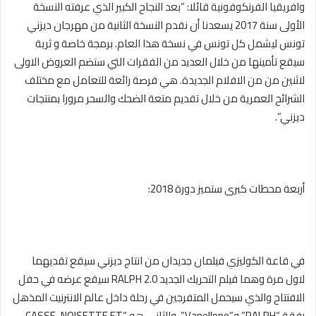
وافريقيا الفرنكوفونية قائلا: “بعد النجاح الكبير الذي عرفته النسخة
الأولى سنة 2017 يسعدنا أن نقدم النسخة الثانية من مهرجان ديزني
تونس ليشمل كل تونس في نسخة هذا العام. برمجة خاصة و ثرية
سيقع تأمينها من خلال العديد من الفقرات التي ستضم العروض الاولى
لاثنين من من الافلام الجديدة. هي فرصة رائعة للتعامل مع مختلف
الشرائح العمرية من خلال تقديم متعة الضحك والسحر مرورا بمنتجات
ديزني”.
أربعة محطات كبرى ستميز دورة 2018:
في قاعة الكوليزي فيلمان جديدان من انتاج ديزني سيقع تقديهما
لاول مرة وهما فيلم التحريك الجديد RALPH 2.0 سيقع عرضه في حفل
الافتتاح والذي سيحمل المتفرجين في رحلة داخل عالم الانترنيت المذهل
رفقة “RALPH” و”Vanellope” والثاني هو “CASSE-NOISETTE ET