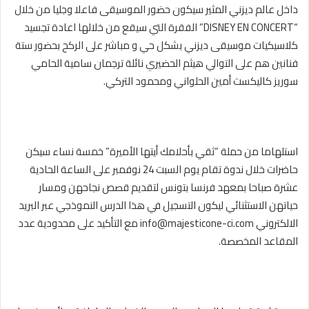
داخل عالم ديزني المثير سيكون حضور الموسيقى فاعلا وجليا من خلال
“DISNEY EN CONCERT” الفقرة التي سيقع من خلالها اعادة تجسيد
كلاسيكيات موسيقى ديزني بشكل حي و مباشر على الركح بحضور ستة
فنانين هم على التوالي هيثم الحضيري نائلة ترجمان سامية الحامي
سوريز كاليكست أمين الحلواني ومحمود التركي.
استلهاما من حملة “ثقي بأحلامك أيتها الأميرة” خمسة نساء سيكن
حاضرات خلال ندوة تقام يوم السبت 24 نوفمبر على الساعة الحادية
عشرة صباحا بمعهد فرنسا بتونس لتقديم قصص نجاحهن ومسار
حياتهن الاستثنائي ليكون التسجيل في هذا الدرس النموذجي عبر البريد
الالكتروني info@majesticone-ci.com مع التأكيد على محدودية عدد
المقاعد المخصصة.