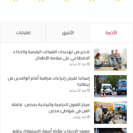
41
40
40
40
37
℃
℃
℃
℃
℃
السبت
الأحد
الأثنين
الثلاثاء
الأربعاء
الأخيرة
الأشهر
تعليقات
تحذير من تهديدات الشبكات الرقمية والذكاء
الاصطناعي على سلامة الأطفال
منذ 20 ساعة
إسبانيا تفرض إجراءات مراقبة أمام الوافدين من
إيطاليا!
منذ 20 ساعة
مركز الفنون الدرامية والركحية بمدنين: قافلة
الفن في شواطئ مدنين
منذ يومين
معهد الإحصاء: مؤشر أسعار الاستهلاك يرتفع