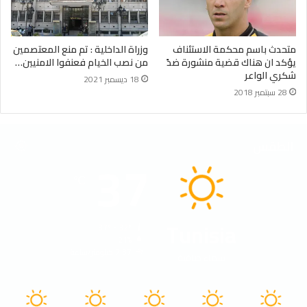
متحدث باسم محكمة الاستئناف
وزراة الداخلية : تم منع المعتصمين
يؤكد ان هناك قضية منشورة ضدً
من نصب الخيام فعنفوا الامنيين…
شكري الواعر
18 ديسمبر 2021
28 سبتمبر 2018
الطقس
37
℃
Tunisia
37º - 32º
21%
7.37 كيلومتر/ساعة
سماء صافية