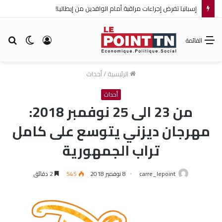
إسبانيا تفرض إجراءات مراقبة أمام الوافدين من إيطاليا!
تسجيل
الوضع
بح
القائمة
الدخول
المظلم
عن
الرئيسية
/
أحداث
أحداث
من 23 الى 25 نوفمبر 2018:
مهرجان ديزني يتوسع على كامل
تراب الجمهورية
carre_lepoint
8 نوفمبر 2018
545
2 دقائق