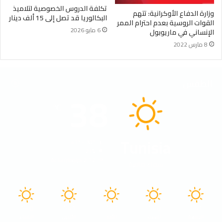
تكلفة الدروس الخصوصية لتلاميذ
وزارة الدفاع الأوكرانية: تتهم
البكالوريا قد تصل إلى 15 ألف دينار
القوات الروسية بعدم احترام الممر
6 مايو 2026
الإنساني في ماريوبول
8 مارس 2022
الطقس
38
℃
Tunisia
41º - 30º
21%
2.72 كيلومتر/ساعة
سماء صافية
40
41
41
40
41
℃
℃
℃
℃
℃
الجمعة
السبت
الأحد
الأثنين
الثلاثاء