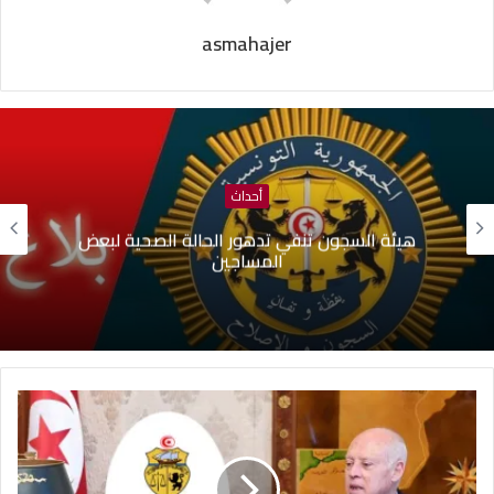
asmahajer
أحداث
هيئة السجون تنفي تدهور الحالة الصحية لبعض
المساجين