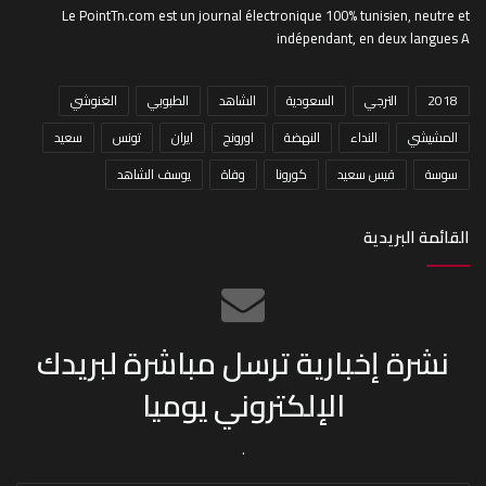
Le PointTn.com est un journal électronique 100% tunisien, neutre et
indépendant, en deux langues A
2018
الترجي
السعودية
الشاهد
الطبوبي
الغنوشي
المشيشي
النداء
النهضة
اورونج
ايران
تونس
سعيد
سوسة
قيس سعيد
كورونا
وفاة
يوسف الشاهد
القائمة البريدية
نشرة إخبارية ترسل مباشرة لبريدك
الإلكتروني يوميا
.