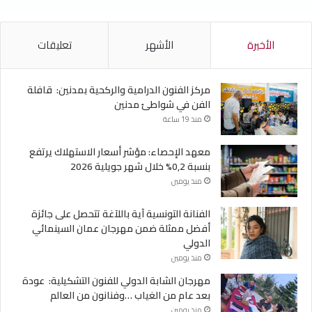
الأخيرة
الأشهر
تعليقات
مركز الفنون الدرامية والركحية بمدنين: قافلة
الفن في شواطئ مدنين
منذ 19 ساعة
معهد الإحصاء: مؤشر أسعار الاستهلاك يرتفع
بنسبة 0,2% خلال شهر جويلية 2026
منذ يومين
الفنانة التونسية آية باللآغة تتحصل على جائزة
أفضل ممثلة ضمن مهرجان عمان السينمائي
الدولي
منذ يومين
مهرجان الشابة الدولي للفنون التشكيلية: عودة
بعد عام من الغياب …وفنانون من العالم
منذ يومين