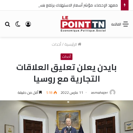
معهد الإحصاء: مؤشر أسعار الاستهلاك يرتفع بنسبة 0,2% خلال شهر جويلية 2026
تسجيل
الوضع
بح
القائمة
الدخول
المظلم
عن
الرئيسية
/
أحداث
أحداث
بايدن يعلن تعليق العلاقات
التجارية مع روسيا
asmahajer
11 مارس 2022
518
أقل من دقيقة