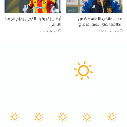
مدرب منتخب الأواسط ضمن
أبطال إفريقيا.. الترجي يهزم سيمبا
الطاقم الفني لنسور قرطاج
التنزاني
9 ديسمبر 2023
24 يناير 2026
الطقس
40
℃
Tunisia
40º - 30º
22%
6.89 كيلومتر/ساعة
سماء صافية
41
40
40
40
40
℃
℃
℃
℃
℃