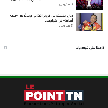
منذ يومين
بيترو يكشف عن تزوير انتخابي ويحذّر من «حرب
أهلية» في كولومبيا
منذ يومين
تابعنا على فيسبوك