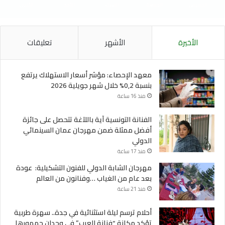
الخميس
الجمعة
السبت
الأحد
الأثنين
الأخيرة
الأشهر
تعليقات
معهد الإحصاء: مؤشر أسعار الاستهلاك يرتفع
بنسبة 0,2% خلال شهر جويلية 2026
منذ 16 ساعة
الفنانة التونسية آية باللآغة تتحصل على جائزة
أفضل ممثلة ضمن مهرجان عمان السينمائي
الدولي
منذ 17 ساعة
مهرجان الشابة الدولي للفنون التشكيلية: عودة
بعد عام من الغياب …وفنانون من العالم
منذ 21 ساعة
أحلام ترسم ليلة استثنائية في جدة.. سهرة طربية
تؤكد مكانة “فنانة العرب” في وجدان جمهورها