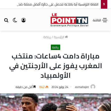
الفنانة التونسية آية باللآغة تتحصل على جائزة أفضل ممثلة ضمن مهرجان عمان السينمائي الدولي
تسجيل
الوضع
بح
القائمة
الدخول
المظلم
عن
الرئيسية
/
رياضة
رياضة
مباراة دامت 4ساعات: منتخب
المغرب يفوز على الأرجنتين في
الأولمبياد
asmahajer
24 يوليو 2024
842
أقل من دقيقة