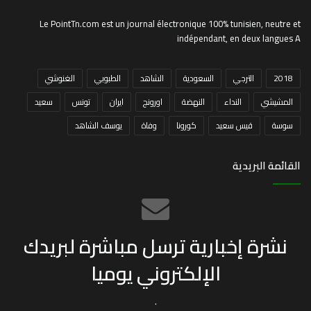
Le PointTn.com est un journal électronique 100% tunisien, neutre et
indépendant, en deux langues A
2018
الترجي
السعودية
الشاهد
الطبوبي
الغنوشي
المشيشي
النداء
النهضة
اورونج
ايران
تونس
سعيد
سوسة
قيس سعيد
كورونا
وفاة
يوسف الشاهد
القائمة البريدية
نشرة إخبارية ترسل مباشرة لبريدك
الإلكتروني يوميا
.