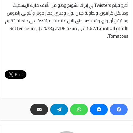
أخرج فيلم Twisters لي إيزاك تشونج وهو من تأليف مارك آل.سميث
ومايكل كرايتون، وبطولة جلين بول، وديزي إدجار جونز، وأنتوني راموس
وستيفن أويونج، وقد حصد حتى الآن علامات مرتفعة على منصات تقييم
الأفلام العالمية، 10/7.1 على منصة IMDB، و78% على منصة Rotten
Tomatoes.