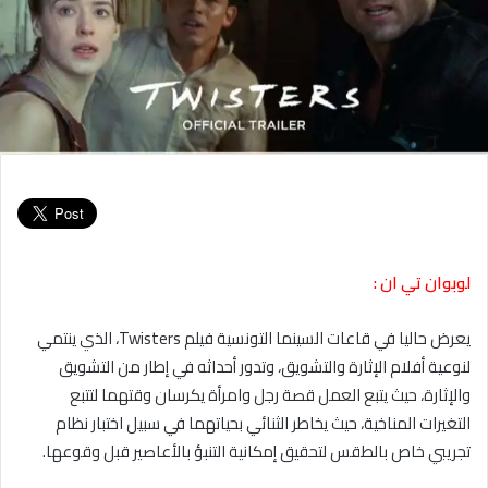
لوبوان تي ان :
يعرض حاليا في قاعات السينما التونسية فيلم Twisters، الذي ينتمي
لنوعية أفلام الإثارة والتشويق، وتدور أحداثه في إطار من التشويق
والإثارة، حيث يتبع العمل قصة رجل وامرأة يكرسان وقتهما لتتبع
التغيرات المناخية، حيث يخاطر الثنائي بحياتهما في سبيل اختبار نظام
تجريبي خاص بالطقس لتحقيق إمكانية التنبؤ بالأعاصير قبل وقوعها.