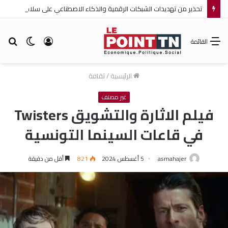
تحذير من تهديدات الشبكات الرقمية والذكاء الاصطناعي على سلامة الأطفال
تسجيل
الوضع
بح
القائمة
الدخول
المظلم
عن
الرئيسية
/
ثقافة
غير مصنف
فيلم الاثارة والتشويق Twisters
في قاعات السينما التونسية
asmahajer
5 أغسطس 2024
821
أقل من دقيقة