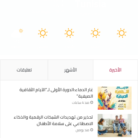
Tunisia
40º - 29º
52%
4.19 كيلومتر/ساعة
سماء صافية
40
41
41
40
40
℃
℃
℃
℃
℃
الأثنين
الثلاثاء
الأربعاء
الخميس
الجمعة
الأخيرة
الأشهر
تعليقات
غار الدماء:الدورة الأولى لـ”الآيام الثقافية
الصيفية”
منذ 4 ساعات
تحذير من تهديدات الشبكات الرقمية والذكاء
الاصطناعي على سلامة الأطفال
منذ يومين