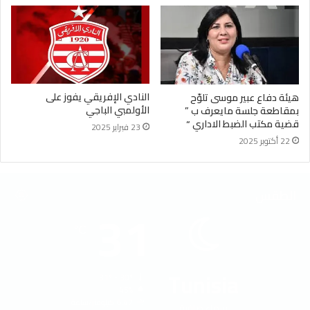
النادي الإفريقي يفوز على
هيئة دفاع عبير موسى تلوّح
الأولمبي الباجي
بمقاطعة جلسة مايعرف ب ”
قضية مكتب الضبط الاداري “
23 فبراير 2025
22 أكتوبر 2025
الطقس
31
℃
Tunisia
31º - 30º
45%
6.47 كيلومتر/ساعة
سماء صافية