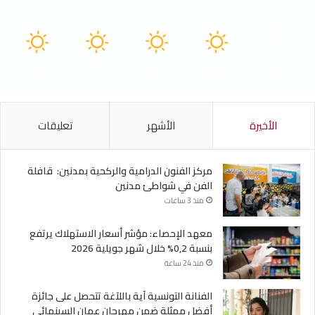
41
40
40
41
30
℃
℃
℃
℃
℃
الخميس
الجمعة
السبت
الأحد
الأثنين
الأخيرة
الأشهر
تعليقات
مركز الفنون الدرامية والركحية بمدنين: قافلة
الفن في شواطئ مدنين
منذ 3 ساعات
معهد الإحصاء: مؤشر أسعار الاستهلاك يرتفع
بنسبة 0,2% خلال شهر جويلية 2026
منذ 24 ساعة
الفنانة التونسية آية باللآغة تتحصل على جائزة
أفضل ممثلة ضمن مهرجان عمان السينمائي