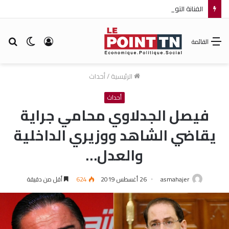
الفنانة التونسية آية باللآغة تتحصل على جائزة أفضل ممثلة ضمن مهرجان عمان السينمائي الدولي
تسجيل
الوضع
بح
القائمة
الدخول
المظلم
عن
الرئيسية
/
أحداث
أحداث
فيصل الجدلاوي محامي جراية
يقاضي الشاهد ووزيري الداخلية
والعدل…
asmahajer
26 أغسطس 2019
624
أقل من دقيقة