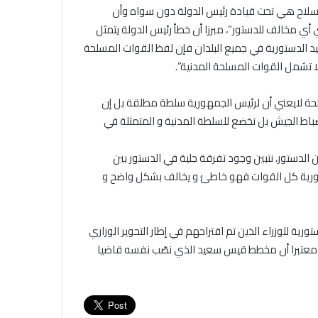
اح هي تحت قيادة رئيس الدولة دون سواه وأن
201 و المؤرخ في 17 أوت 2017، غير دستوري أي مخالف للدستور”، مبرزا أن خطأ رئيس الدولة يتمثل
ليد الدستورية في جميع البلدان فإن لفظ القوات المسلحة
ا تشمل القوات المسلحة المدنية”.
ة لايعني أن لرئيس الجمهورية سلطة مطلقة بل إن
باط الجيش بل تخضع للسلطة المدنية و المتمثلة في
عياض بن عاشور، إلى أنه بالاستعانة بالفصول 17 و 18 و 19 من الدستور، نتبين وجود تفرقة جلية في الدستور بين
مهورية كل القوات فهو خاطئ و يخالف بشكل واضح و
رية للوزراء الذين تم اقتراحهم في إطار التحوير الوزاري
، معتبرا أن مخطط قيس سعيد الذي نصّب نفسه قاضيا