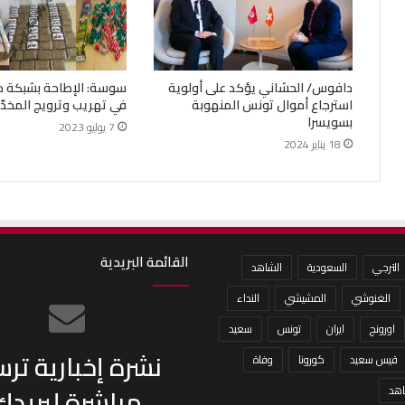
دافوس/ الحشاني يؤكد على أولوية
سوسة: الإطاحة بشبكة د
استرجاع أموال تونس المنهوبة
في تهريب وترويج المخدّر
بسويسرا
7 يوليو 2023
18 يناير 2024
القائمة البريدية
الترجي
السعودية
الشاهد
الغنوشي
المشيشي
النداء
اورونج
ايران
تونس
سعيد
نشرة إخبارية تر
قيس سعيد
كورونا
وفاة
مباشرة لبريدك
هد