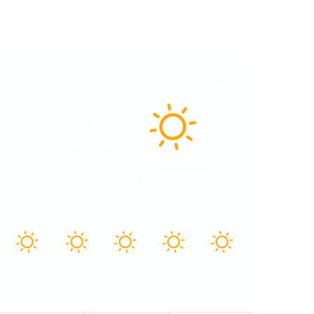
الطقس
36
℃
Tunisia
40º - 33º
27%
2.42 كيلومتر/ساعة
سماء صافية
41
41
40
40
40
℃
℃
℃
℃
℃
الأحد
الأثنين
الثلاثاء
الأربعاء
الخميس