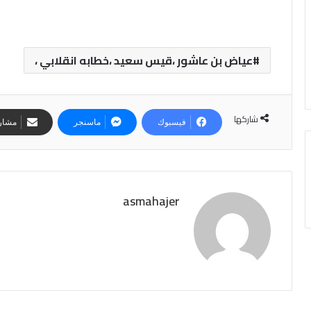
عياض بن عاشور ،قيس سعيد ،خطابه انقلابي ،
شاركها
فيسبوك
ماسنجر
مشارك
asmahajer