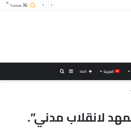
36
℃
Tunisia
إضافة
بحث
العربية
تابعنا
عمود
عن
.
جانبي
مهد لانقلاب مدني”.