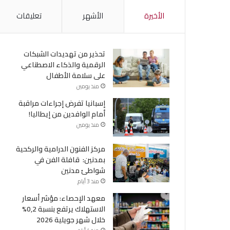
الأخيرة
الأشهر
تعليقات
تحذير من تهديدات الشبكات
الرقمية والذكاء الاصطناعي
على سلامة الأطفال
منذ يومين
إسبانيا تفرض إجراءات مراقبة
أمام الوافدين من إيطاليا!
منذ يومين
مركز الفنون الدرامية والركحية
بمدنين: قافلة الفن في
شواطئ مدنين
منذ 3 أيام
معهد الإحصاء: مؤشر أسعار
الاستهلاك يرتفع بنسبة 0,2%
خلال شهر جويلية 2026