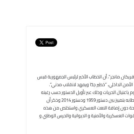
ريكان مانجر”، أن الخطاب الأخير لرئيس الجمهورية قيس
باغتيال الحريات وذلك عبر تأويل الدستور حسب رغبته
وعلى مقاس مشروعه السياسي” ونوه إلى أن الرئيس كان قد بدأ خطابه بتمييز بين دستور 1959 ودستور 2014 وذكر أن
حة دون إضافة النعت العسكري واستخلص من هذه
ات العسكرية والأمنية و الديوانية والحرس الوطني و