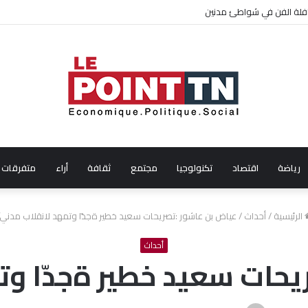
 قافلة الفن في شواطئ مدنين
رياضة
اقتصاد
تكنولوجيا
مجتمع
ثقافة
أراء
متفرقات
الرئيسية
/
أحداث
/
عياض بن عاشور :تصريحات سعيد خطير ةجدّا وتمهد لانقلاب مدني”
أحداث
حات سعيد خطير ةجدّا وت