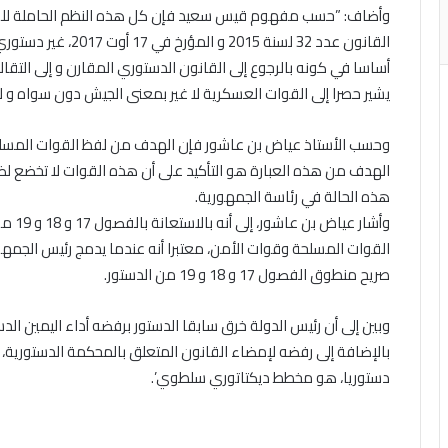
وأضاف: ”حسب مفهوم قيس سعيد فإن كل هذه النظم الحاملة للسل
القانون عدد 32 لسنة 5
أساسا في كونه بالرجوع إلى القانون الدستوري المقارن و إلى التقا
يشير حصرا إلى القوات العسكرية لا غير بمعنى الجيش دون سواه و ل
وحسب الأستاذ عياض بن عاشور فإن الهدف من لفظ القوات المسلح
الهدف من هذه العبارة هو التأكيد على أن هذه القوات لا تخضع لض
هذه الحالة في رئاسة الجمهورية.
وأشار 
القوات المسلحة وقوات الأمن، معتبرا أنه عندما يدمج رئيس الج
صريح منطوق الفصول 17 و 18 و 19 من الدستور.
وبين إلى أن رئيس الدولة خرق سابقا الدستور برفضه أداء اليمين الدستو
بالإضافة إلى رفضه لإمضاء القانون المتعلق بالمحكمة الدستورية
دستوريا، هو مخطط ديكتاتوري سلطوي’.