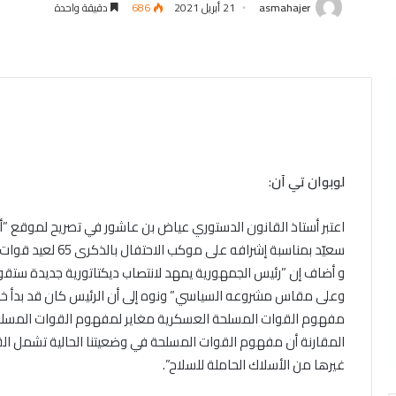
asmahajer
21 أبريل 2021
686
دقيقة واحدة
لوبوان تي
آن
:
اعتبر أستاذ القانون الدستوري عياض بن عاشور في تصريح لموقع ”أف
سعيّد بمناسبة إشرافه على موكب الاحتفال بالذكرى 65 لعيد قوات الأمن الداخلي، ”خطير جدّا ويمهد لانقلاب مدني”.
و أضاف إن ”رئيس الجمهورية يمهد لانتصاب ديكتاتورية جديدة ستقوم 
مفهوم القوات المسلحة العسكرية مغاير لمفهوم القوات المسل
المقارنة أن مفهوم القوات المسلحة في وضعيتنا الحالية تشمل القو
غيرها من الأسلاك الحاملة للسلاح”.