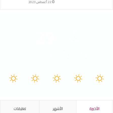
22 أغسطس 2023
الطقس
29
℃
Tunisia
41º - 27º
60%
5.58 كيلومتر/ساعة
سماء صافية
41
41
40
40
41
℃
℃
℃
℃
℃
الجمعة
السبت
الأحد
الأثنين
الثلاثاء
الأخيرة
الأشهر
تعليقات