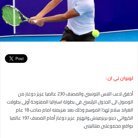
لوبوان تي ان :
أخفق لاعب التنس التونسي والمصنف 230 عالميا عزيز دوغاز من
الوصول الى الجدول الرئيسي في بطولة استراليا المفتوحة أولى بطولات
الغراند سلام لهذا الموسم وذلك بعد هزيمته امام صاحب 18 عام
الكرواتي دينو بريزميتش.وانهزم عزيز دوغاز أمام المصنف 197 عالميا
بواقع مجموعتين متتاليتين.