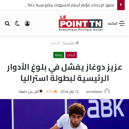
معهد الإحصاء: مؤشر أسعار الاستهلاك يرتفع بنسبة 0,2% خلال شهر جويلية 2026
تسجيل
الوضع
بح
القائمة
الدخول
المظلم
عن
الرئيسية
/
أحداث
أحداث
رياضة
عزيز دوغاز يفشل في بلوغ الأدوار
الرئيسية لبطولة استراليا
asmahajer
12 يناير 2024
815
أقل من دقيقة