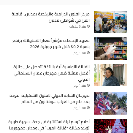
مركز الفنون الدرامية والركحية بمدنين: قافلة
الفن في شواطئ مدنين
منذ 5 ساعات
معهد الإحصاء: مؤشر أسعار الاستهلاك يرتفع
بنسبة 0,2% خلال شهر جويلية 2026
منذ 1 يوم
الفنانة التونسية آية باللآغة تتحصل على جائزة
أفضل ممثلة ضمن مهرجان عمان السينمائي
الدولي
منذ 1 يوم
مهرجان الشابة الدولي للفنون التشكيلية: عودة
بعد عام من الغياب …وفنانون من العالم
منذ 1 يوم
أحلام ترسم ليلة استثنائية في جدة.. سهرة طربية
تؤكد مكانة “فنانة العرب” في وجدان جمهورها