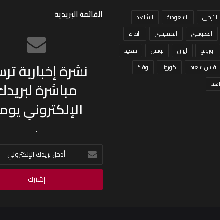
القائمة البريدية
الترجي
السعودية
الشاهد
الغنوشي
المشيشي
النداء
اورونج
ايران
تونس
سعيد
نشرة إخبارية تر
قيس سعيد
كورونا
وفاة
مباشرة لبريدك
هد
الإلكتروني يومي
.
أدخل
بريدك
الإلكتروني