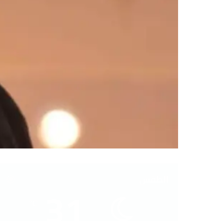
الطقس
31
℃