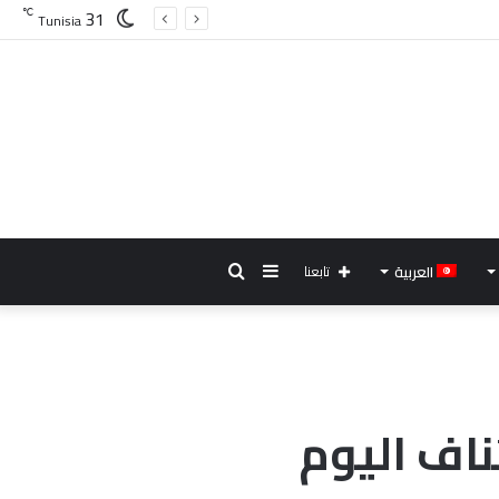
31
℃
Tunisia
إضافة
بحث
العربية
تابعنا
عمود
عن
جانبي
اف اليوم