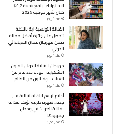
الاستهلاك يرتفع بنسبة 0,2%
خلال شهر جويلية 2026
منذ 1 يوم
الفنانة التونسية آية باللآغة
تتحصل على جائزة أفضل ممثلة
ضمن مهرجان عمان السينمائي
الدولي
منذ 1 يوم
مهرجان الشابة الدولي للفنون
التشكيلية: عودة بعد عام من
الغياب …وفنانون من العالم
منذ 1 يوم
أحلام ترسم ليلة استثنائية في
جدة.. سهرة طربية تؤكد مكانة
منذ 1 أسب
“فنانة العرب” في وجدان
هيئة السجون تنفي تده
جمهورها
هم
الم
منذ يومين