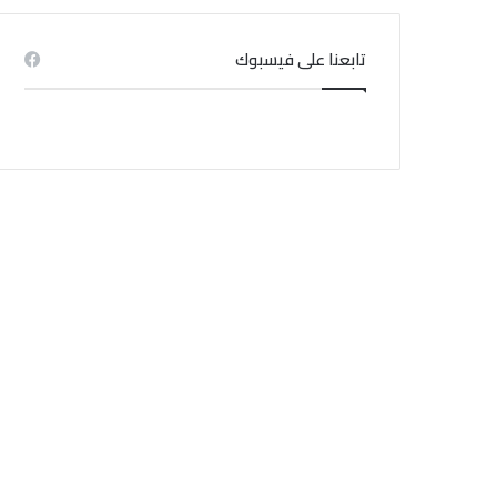
تابعنا على فيسبوك
منذ 3 أسابيع
منذ 1 أسبوع
هيئة السجون والاصلاح تنفي اندلاع حريق بسجن المسعدين
السجن 16 سنة لعصابة نفذت سطوا مسلحا على مكتب صرف
إشاعة حريق سجن المسعدين: ‬إيقاف 6 أشخاص بينهم 4 نساء