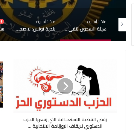
منذ 1 أسبوع
منذ 1 أسبوع
منذ أسبوعين
هيئة السجون تنفي تدهور الحالة الصحية لبعض المساجين
بلدية تونس: لا صحة لبيع قبور بمقبرة الجلاز والابحاث جارية حول التجاوزات وشبهات التدليس
رفض القضية الاستعجالية التي رفعها الحزب
الدستوري لايقاف الروزنامة الانتخابية ...