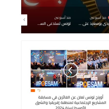
منذ أسبوعين
منذ أسبوعين
من
سيدي بوسعيد على قائمة التراث العالمي لليونسكو
تونس تستدعي السفيرة الفرنسية لإبلاغها احتجاجًا شديد اللهجة إثر حوار إعلامي مع مطلوب للعدالة
الافراج عن وديع الجرئ وعياشي الزمال
أورنج تونس تعلن عن الفائزين في مسابقة
المشاريع الإجتماعية لمنطقة إفريقيا والشرق
الأوسط لسنة 2024