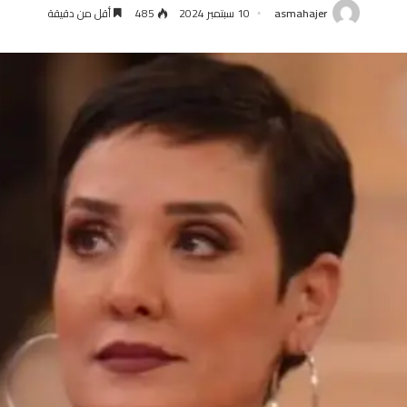
asmahajer
10 سبتمبر 2024
485
أقل من دقيقة