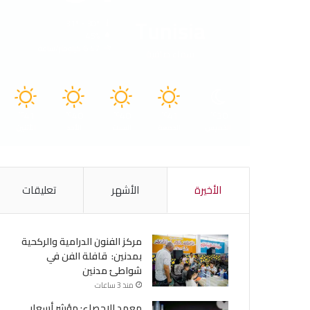
Tunisia
31º - 30º
45%
6.47 كيلومتر/ساعة
سماء صافية
41
40
40
41
30
℃
℃
℃
℃
℃
الخميس
الجمعة
السبت
الأحد
الأثنين
الأخيرة
الأشهر
تعليقات
مركز الفنون الدرامية والركحية
بمدنين: قافلة الفن في
شواطئ مدنين
منذ 3 ساعات
معهد الإحصاء: مؤشر أسعار