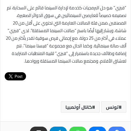
“فيزي” هو حل البرمجيات كخدمة لإدارة السينما قائم على السحابة، تم
تصميمه خصيصاً للعارضين السينمائيين في سوق الدوائر الصغيرة،
المصنفين ضمن فئة الصالات العارضة التي تحتوي على أقل من 20
شاشة، ويشار إليها أيضًا باسم “صالات السينما المستقلة”. لدى “فيزي”
عملاء في أكثر من 25 دولة، مع إجمالي فرص سوقية تقدر بأكثر من 20
ألف صالة سينمائية. وكما الحال مع مجموعة “فيستا سينما”، تتم
إضافة وظائف جديدة باستمرار إلى “فيزي” لتلبية المتطلبات المتزايدة
لعشاق الأفلام، ومجتمع صالات السينما المستقلة وروادها.
تونس
كانال أولمبيا