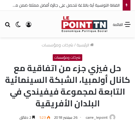
الفنانة التونسية آية باللآغة تتحصل على جائزة أفضل ممثلة ضمن مهرجان عمان السينمائي الدولي
تسجيل
الوضع
بح
القائمة
الدخول
المظلم
عن
الرئيسية
/
شركات ومؤسسات
شركات ومؤسسات
حل فيزي جزء من اتفاقية مع
كانال أولمبيا، الشبكة السينمائية
التابعة لمجموعة فيفيندي في
البلدان الأفريقية
carre_lepoint
26 سبتمبر 2018
523
2 دقائق