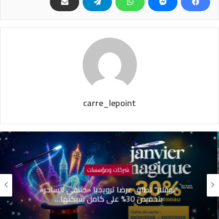
carre_lepoint
شركات ومؤسسات
“نوفلار” تطلق عرضا ترويجيا «جانفي الساحر»
بتخفيض 30% على كامل شبكتها…