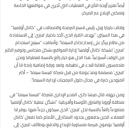
أيضاً تعزيز أوجه التآزر في العمليات التي تُجرى في مواقعها الخاصة
وتمكين الإبلاغ عبر المركز.
وقالت باربارا ويل، رئيس قسم البرمجة والاتصالات في “كانال أولمبيا”
في هذا السياق: “يهدف القرار الذي اتُخذ باختيار ’فيزي‘ إلى الاستفادة
من نظام يركّز على إصدار تذاكر السينما”. وأضافت: “سيتيح استخدام
’فيزي‘ لشبكة ’كانال أولمبيا‘ إدارة المواقع بشكل متجانس وتوفير الكثير
من الوقت أسبوعياً. هذا الحل هو خيار رائع بالنسبة لعملياتنا ونحن
متحمسون للغاية للبدء في تطبيقه. وتعد ورقة إضافية رابحة لنا أن
’فيزي‘ مصممة ومدعومة من قبل شركة ’فيستا سينما‘ – أكثر
المزودين خبرة في مجال حلول البرمجيات لإدارة السينما”.
ومن جهته، قال ميشا كاي، المدير الإداري لشركة “فيستا سينما” في
منطقة أوروبا والشرق الأوسط وأفريقيا: “تشكّل عملية ’كانال أولمبيا‘
مشروعاً رائعاً بالنسبة لحل ’فيزي‘ الذي سيكون جزءاً منها. يوفر لنا
العملاء، الذين يدفعون بحدود الابتكار إلى الأمام كما تفعل ’كانال
أولمبيا‘ بوضوح، فرصة متساوية للإبداع والدفع بوظائف ’فيزي‘ إلى