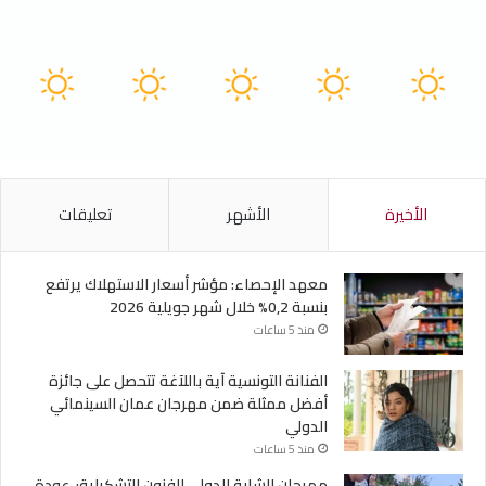
7.26 كيلومتر/ساعة
سماء صافية
41
40
40
41
40
℃
℃
℃
℃
℃
الخميس
الجمعة
السبت
الأحد
الأثنين
الأخيرة
الأشهر
تعليقات
معهد الإحصاء: مؤشر أسعار الاستهلاك يرتفع
بنسبة 0,2% خلال شهر جويلية 2026
منذ 5 ساعات
الفنانة التونسية آية باللآغة تتحصل على جائزة
أفضل ممثلة ضمن مهرجان عمان السينمائي
الدولي
منذ 5 ساعات
مهرجان الشابة الدولي للفنون التشكيلية: عودة