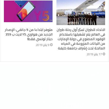
الاتحاد للطيران تسيّر أول رحلة طيران
متوفر ابتداءا من 9 جانفي: الإصدار
في العالم يتم تشغيلها باستخدام
الجديد من هواوي Y5 لايت ب 359
الوقود المصنوع في دولة الإمارات
دينار تونسي فقط!
من النباتات المزروعة في المياه
9 يناير 2019
المالحة تحت إشراف جامعة خليفة
17 يناير 2019
الطقس
31
℃
Tunisia
40º - 29º
37%