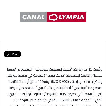
وقّعت كل من شركة “فيستا إنترتينمنت سوليوشنز” المحدودة (“فيستا
سينما”)، التابعة لمجموعة “فيستا جروب” (المدرجة في بورصة نيوزيلندا
وأستراليا تحت الرمز: NZX & ASX: VGL)، وشبكة “كانال أولمبيا” التابعة
لمجموعة “فيفيندي”، اتفاقية لطرح حل “فيزي” المقدم من شركة
“فيستا سينما” في جميع الصالات السينمائية التابعة لها. يعتبر “فيزي”،
الذي تستخدمه فعلياً صالات السينما في 27 دولة، حل البرمجيات