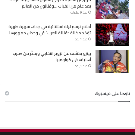
بعد عام من الغياب …وفنانون من العالم
منذ 9 ساعات
أحلام ترسم ليلة استثنائية في جدة.. سهرة طربية
تؤكد مكانة “فنانة العرب” في وجدان جمهورها
منذ 1 يوم
بيترو يكشف عن تزوير انتخابي ويحذّر من «حرب
أهلية» في كولومبيا
منذ 1 يوم
تابعنا على فيسبوك