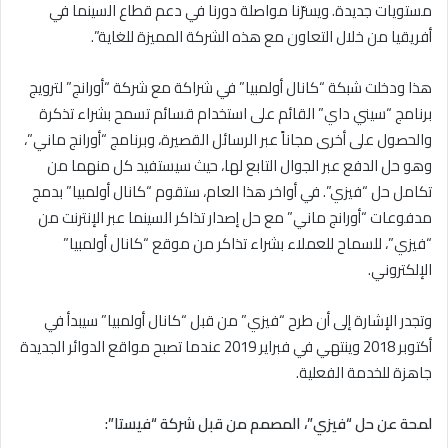
مستويات جديدة. ويسرّنا مواصلة دورنا في دعم قطاع السينما في
أفريقيا من خلال التعاون مع هذه الشركة المميزة للغاية”.
هذا ودخلت شبكة “كانال أولمبيا” في شراكة مع شركة “أورانج” لترويج
برنامج “سيني داي” القائم على استخدام قسائم تسمح بشراء تذكرة
والحصول على أخرى مجاناً عبر الرسائل القصيرة، وبرنامج “أورانج ماني”،
وهو حل الدفع عبر الجوال التابع لها، حيث سيستفيد كل منهما من
تكامل حل “فيزي”. في أواخر هذا العام، ستقوم “كانال أولمبيا” بدمج
مدفوعات “أورانج ماني” مع حل إصدار تذاكر السينما عبر الإنترنت من
“فيزي”، للسماح للعملاء بشراء تذاكر من موقع “كانال أولمبيا”
الإلكتروني.
وتجدر الإشارة إلى أن طرح “فيزي” من قبل “كانال أولمبيا” سيبدأ في
أكتوبر 2018 وينتهي في فبراير 2019 عندما تصبح مواقع الدوائر الجديدة
جاهزة للخدمة الفعلية.
لمحة عن حل “فيزي”، المصمم من قبل شركة “فيستا”: