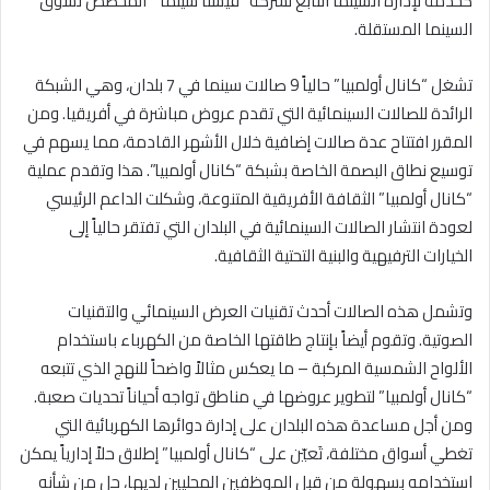
كخدمة لإدارة السينما التابع لشركة “فيستا سينما” المخصص لسوق
السينما المستقلة.
تشغل “كانال أولمبيا” حالياً 9 صالات سينما في 7 بلدان، وهي الشبكة
الرائدة للصالات السينمائية التي تقدم عروض مباشرة في أفريقيا. ومن
المقرر افتتاح عدة صالات إضافية خلال الأشهر القادمة، مما يسهم في
توسيع نطاق البصمة الخاصة بشبكة “كانال أولمبيا”. هذا وتقدم عملية
“كانال أولمبيا” الثقافة الأفريقية المتنوعة، وشكلت الداعم الرئيسي
لعودة انتشار الصالات السينمائية في البلدان التي تفتقر حالياً إلى
الخيارات الترفيهية والبنية التحتية الثقافية.
وتشمل هذه الصالات أحدث تقنيات العرض السينمائي والتقنيات
الصوتية. وتقوم أيضاً بإنتاج طاقتها الخاصة من الكهرباء باستخدام
الألواح الشمسية المركبة – ما يعكس مثالاً واضحاً للنهج الذي تتبعه
“كانال أولمبيا” لتطوير عروضها في مناطق تواجه أحياناً تحديات صعبة.
ومن أجل مساعدة هذه البلدان على إدارة دوائرها الكهربائية التي
تغطي أسواق مختلفة، تَعيّن على “كانال أولمبيا” إطلاق حلاً إدارياً يمكن
استخدامه بسهولة من قبل الموظفين المحليين لديها، حل من شأنه