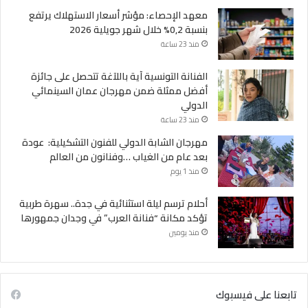
معهد الإحصاء: مؤشر أسعار الاستهلاك يرتفع
بنسبة 0,2% خلال شهر جويلية 2026
منذ 23 ساعة
الفنانة التونسية آية باللآغة تتحصل على جائزة
أفضل ممثلة ضمن مهرجان عمان السينمائي
الدولي
منذ 23 ساعة
مهرجان الشابة الدولي للفنون التشكيلية: عودة
بعد عام من الغياب …وفنانون من العالم
منذ 1 يوم
أحلام ترسم ليلة استثنائية في جدة.. سهرة طربية
تؤكد مكانة “فنانة العرب” في وجدان جمهورها
منذ يومين
تابعنا على فيسبوك