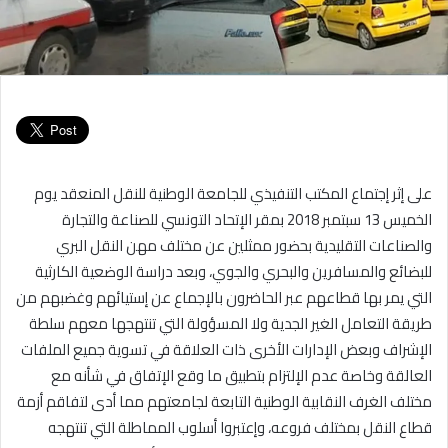
على إثر إجتماع المكتب التنفيذي للجامعة الوطنية للنقل المنعقد يوم
الخميس 13 سبتمبر 2018 بمقر الإتحاد التونسي للصناعة والتجارة
والصناعات التقليدية بحضور ممثلين عن مختلف مهن النقل البري
للبضائع والمسافرين والبحري والجوي، وبعد دراسة الوضعية الكارثية
التي يمر بها قطاعهم عبر الحاضرون بالإجماع عن إستيائهم وغضبهم من
طريقة التعامل الغير الجدية ولا المسؤولة التي تنتهجها معهم سلطة
الإشراف وبعض الإدارات الأخرى ذات العلاقة في تسوية جميع الملفات
العالقة وخاصة عدم الإلتزام بتطبيق ما وقع الإتفاق في شأنه مع
مختلف الغرف النقابية الوطنية التابعة لجامعتهم مما أدى لتفاقم أزمة
قطاع النقل بمختلف فروعه، وإعتبروا أسلوب المماطلة التي تنتهجه