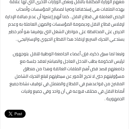
معهم الوزارة المكلفة بالنقل وبعض الوزارات الأخرى التي لها علاقة
بهذه الملفات هي إستخفافا وضربا لمصالح المؤسسات وأصحاب
الرخص العاملة في قطاع النقل . كما أنهم إعتبروا أن عدم مبالاة الإدارة
لإفلاس قطاع النقل وديمومة المؤسسات والمهن العاملة به وعدم
الحرص على المحافظة على مواطن الشغل التي يوفرها هو أمر خطير
يستدعي التحرك السريع لإنقاذ هذا القطاع الحيوي والإستراتيجي .
وتبعا لما سبق ذكره، فإن أعضاء الجامعة الوطنية للنقل يتوجهون
لرئيس الحكومة بطلب التدخل العاجل والمباشر لعقد جلسة مع
جامعتهم قصد فض أهم الملفات العالقة وهذا من منطلق
مسؤوليتهم حتى لا تخرج الأمور عن سيطرتهم لتبلغ التحرك الشامل
المقترح من قواعدهم في القطاع والمتمثل في توقيف نشاط جميع
أنماط النقل في مختلف فروعه في آن واحد وفي جميع ولايات
الجمهورية .