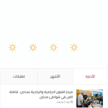
32
℃
Tunisia
32º - 30º
40%
6.51 كيلومتر/ساعة
سماء صافية
41
40
40
41
32
℃
℃
℃
℃
℃
الخميس
الجمعة
السبت
الأحد
الأثنين
الأخيرة
الأشهر
تعليقات
مركز الفنون الدرامية والركحية بمدنين: قافلة
الفن في شواطئ مدنين
منذ 3 ساعات