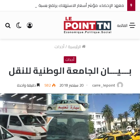
معهد الإحصاء: مؤشر أسعار الاستهلاك يرتفع بنسبة 0,2% خلال شهر جويلية 2026
تسجيل
الوضع
بح
القائمة
الدخول
المظلم
عن
الرئيسية
/
أحداث
أحداث
بـــيـــان الجامعة الوطنية للنقل
carre_lepoint
20 سبتمبر 2018
582
دقيقة واحدة