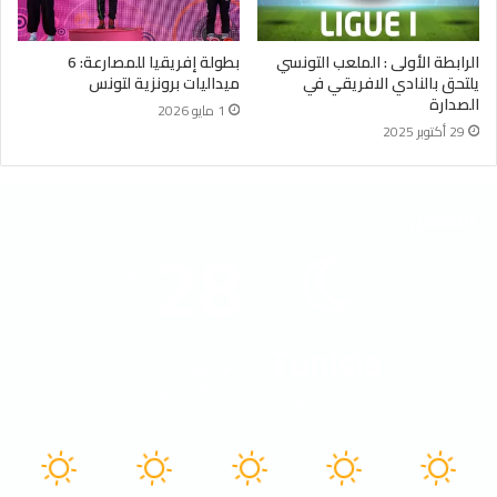
الرابطة الأولى : الملعب التونسي
بطولة إفريقيا للمصارعة: 6
يلتحق بالنادي الافريقي في
ميداليات برونزية لتونس
الصدارة
1 مايو 2026
29 أكتوبر 2025
الطقس
28
℃
Tunisia
40º - 28º
66%
3.38 كيلومتر/ساعة
سماء صافية
℃
℃
℃
℃
℃