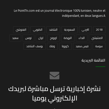
Le PointTn.com est un journal électronique 100% tunisien, neutre et
indépendant, en deux langues A
2018
الترجي
السعودية
الشاهد
الطبوبي
الغنوشي
المشيشي
النداء
النهضة
اورونج
ايران
تونس
سعيد
سوسة
قيس سعيد
كورونا
وفاة
يوسف الشاهد
القائمة البريدية
نشرة إخبارية ترسل مباشرة لبريدك
الإلكتروني يوميا
.