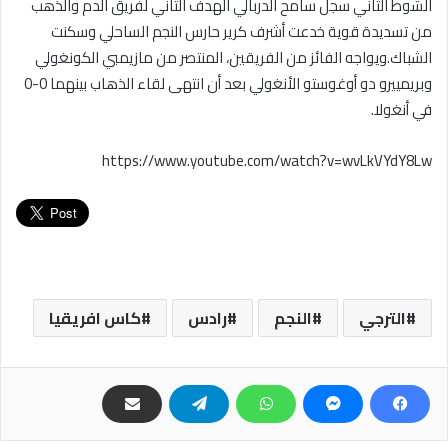
الشوط الثاني سجل سامح الدربالي الهدف الثاني لفريق الدم والذهب
من تسديدة قوية خدعت أشرف كرير حارس النجم الساحلي وسكنت
الشباك.ويواجه الفائز من الفريقين، المنتصر من مازيمبي الكونغولي
وبريمييرو دو أوغوستو الأنغولي بعد أن انتهى لقاء الذهاب بينهما 0-0
في أنغولا.
https://www.youtube.com/watch?v=wvLkVYdY8Lw
الترجي
النجم
رادس
كاس افريقيا