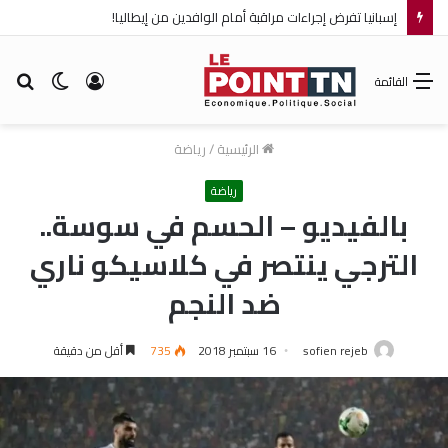
إسبانيا تفرض إجراءات مراقبة أمام الوافدين من إيطاليا!
تسجيل
الوضع
بح
القائمة
الدخول
المظلم
عن
الرئيسية
/
رياضة
رياضة
بالفيديو – الحسم في سوسة..
الترجي ينتصر في كلاسيكو ناري
ضد النجم
sofien rejeb
16 سبتمبر 2018
735
أقل من دقيقة