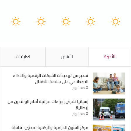
4.6 كيلومتر/ساعة
سماء صافية
40
40
40
40
40
℃
℃
℃
℃
℃
الأحد
الأثنين
الثلاثاء
الأربعاء
الخميس
الأخيرة
الأشهر
تعليقات
تحذير من تهديدات الشبكات الرقمية والذكاء
الاصطناعي على سلامة الأطفال
منذ 1 يوم
إسبانيا تفرض إجراءات مراقبة أمام الوافدين من
إيطاليا!
منذ 1 يوم
مركز الفنون الدرامية والركحية بمدنين: قافلة