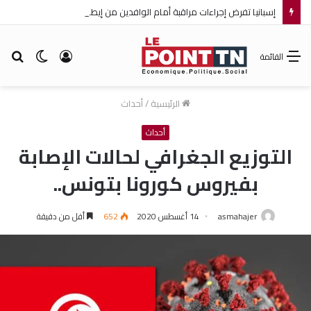
إسبانيا تفرض إجراءات مراقبة أمام الوافدين من إيطاليا!
تسجيل
الوضع
بح
القائمة
الدخول
المظلم
عن
الرئيسية
/
أحداث
أحداث
التوزيع الجغرافي لحالات الإصابة
بفيروس كورونا بتونس..
asmahajer
14 أغسطس 2020
652
أقل من دقيقة