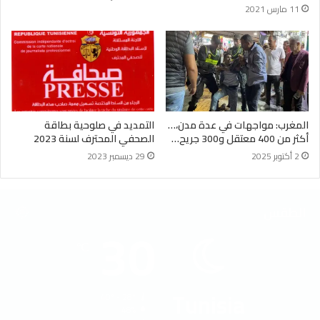
11 مارس 2021
المغرب: مواجهات في عدة مدن،…
التمديد في صلوحية بطاقة
أكثر من 400 معتقل و300 جريح…
الصحفي المحترف لسنة 2023
2 أكتوبر 2025
29 ديسمبر 2023
الطقس
30
℃
Tunisia
40º - 28º
48%