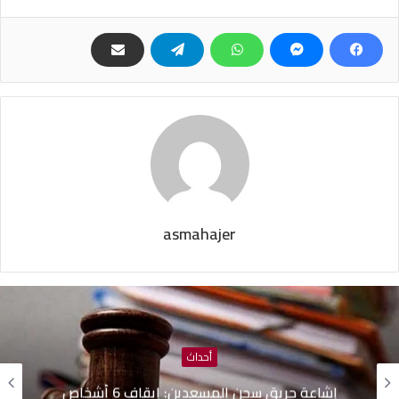
asmahajer
أحداث
إشاعة حريق سجن المسعدين: ‬إيقاف 6 أشخاص